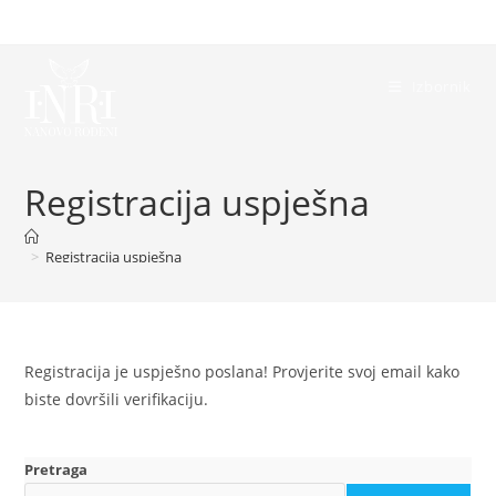
Preskoči
na
sadržaj
Izbornik
Registracija uspješna
>
Registracija uspješna
Registracija je uspješno poslana! Provjerite svoj email kako
biste dovršili verifikaciju.
Pretraga