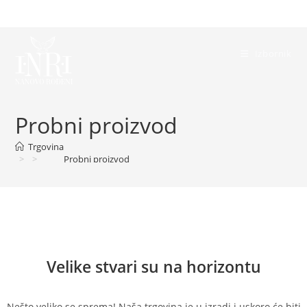
Preskoči
na
sadržaj
Izbornik
Probni proizvod
Trgovina
>
>
Probni proizvod
Skoči
do
sadržaja
Velike stvari su na horizontu
Nešto veliko se sprema! Naša trgovina je u izradi i uskoro će biti